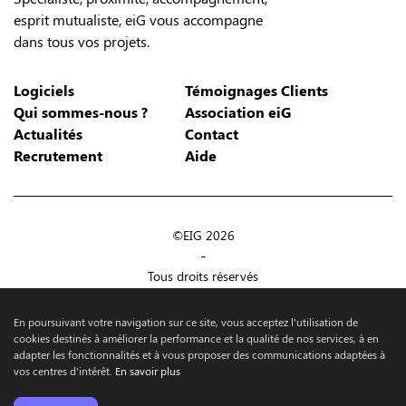
esprit mutualiste, eiG vous accompagne
dans tous vos projets.
Logiciels
Témoignages Clients
Qui sommes-nous ?
Association eiG
Actualités
Contact
Recrutement
Aide
©EIG 2026
-
Tous droits réservés
-
Mentions légales
En poursuivant votre navigation sur ce site, vous acceptez l'utilisation de
-
cookies destinés à améliorer la performance et la qualité de nos services, à en
adapter les fonctionnalités et à vous proposer des communications adaptées à
Maintenance WP :
Make the Grade
vos centres d'intérêt.
En savoir plus