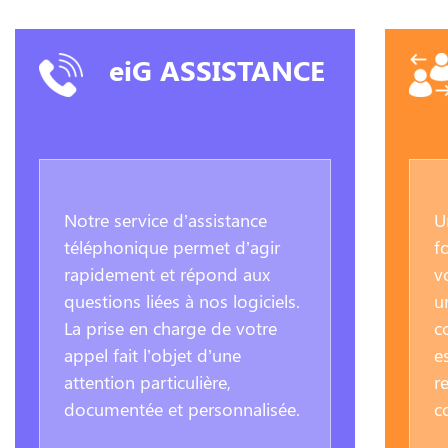
eiG ASSISTANCE
Notre service d’assistance
U
téléphonique permet d’agir
f
rapidement et répond aux
v
questions liées à nos logiciels.
u
La prise en charge de votre
c
appel fait l’objet d’une
e
attention particulière,
r
documentée et personnalisée.
c