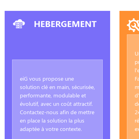
HEBERGEMENT
U
p
l
eiG vous propose une
F
solution clé en main, sécurisée,
m
performante, modulable et
d
évolutif, avec un coût attractif.
d
Contactez-nous afin de mettre
2
en place la solution la plus
r
adaptée à votre contexte.
e