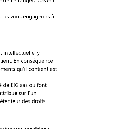
te de l’étranger, doivent
 nous vous engageons à
 intellectuelle, y
ontient. En conséquence
ments qu’il contient est
té de EIG sas ou font
attribué sur l’un
étenteur des droits.