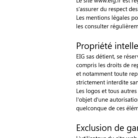
Le site
www.eig.fr
est rég
s’assurer du respect des
Les mentions légales po
les consulter régulièrem
Propriété intell
EIG sas détient, se rése
compris les droits de re
et notamment toute repro
strictement interdite san
Les logos et tous autres 
l’objet d’une autorisatio
quelconque de ces élémen
Exclusion de gar