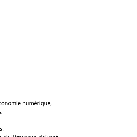
’économie numérique,
.
s.