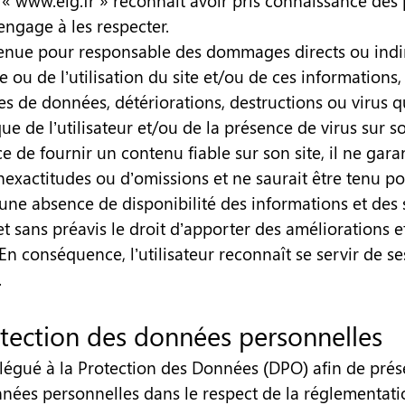
b « www.eig.fr » reconnaît avoir pris connaissance des
s’engage à les respecter.
 tenue pour responsable des dommages directs ou indi
te ou de l’utilisation du site et/ou de ces informations
rtes de données, détériorations, destructions ou virus q
e de l’utilisateur et/ou de la présence de virus sur so
ce de fournir un contenu fiable sur son site, il ne gara
nexactitudes ou d’omissions et ne saurait être tenu p
une absence de disponibilité des informations et des s
t sans préavis le droit d’apporter des améliorations 
En conséquence, l’utilisateur reconnaît se servir de s
.
otection des données personnelles
légué à la Protection des Données (DPO) afin de prése
nnées personnelles dans le respect de la réglementatio