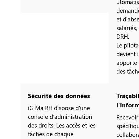
utomatise
demande
et d’abs
salariés,
DRH.
Le pilot
devient 
apporte 
des tâch
Sécurité des données
Traçabi
l'infor
iG Ma RH dispose d’une
console d’administration
Recevoi
des droits. Les accès et les
spécifiq
tâches de chaque
collabor