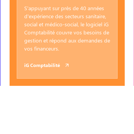
S’appuyant sur près de 40 années
d’expérience des secteurs sanitaire,
social et médico-social, le logiciel iG
Comptabilité couvre vos besoins de
gestion et répond aux demandes de
vos financeurs.
iG Comptabilité