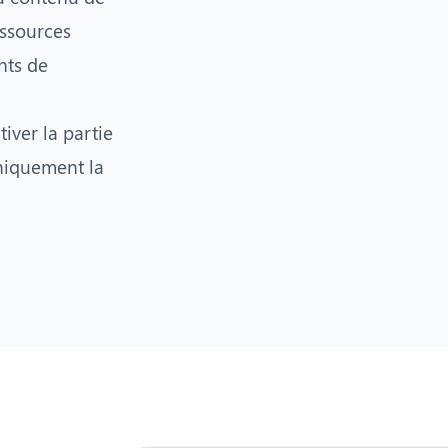
essources
nts de
iver la partie
niquement la