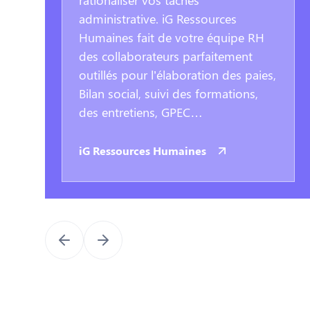
rationaliser vos tâches
administrative. iG Ressources
Humaines fait de votre équipe RH
des collaborateurs parfaitement
outillés pour l’élaboration des paies,
Bilan social, suivi des formations,
des entretiens, GPEC…
iG Ressources Humaines