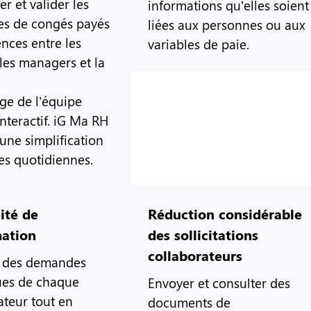
r et valider les
informations qu’elles soient
s de congés payés
liées aux personnes ou aux
ences entre les
variables de paie.
 les managers et la
age de l’équipe
interactif. iG Ma RH
une simplification
es quotidiennes.
lité de
Réduction considérable
mation
des sollicitations
collaborateurs
r des demandes
ues de chaque
Envoyer et consulter des
ateur tout en
documents de