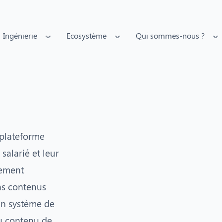
Ingénierie
Ecosystème
Qui sommes-nous ?
 plateforme
salarié et leur
rement
ns contenus
un système de
au contenu de