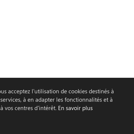
us acceptez l'utilisation de cookies destinés à
ous ?
Association eiG
Actualités
Contact
Recrutemen
services, à en adapter les fonctionnalités et à
 vos centres d'intérêt.
En savoir plus
ntenance WP :
Make the Grade