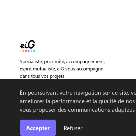
Spécialiste, proximité, accompagnement,
esprit mutualiste, eiG vous accompagne
dans tous vos projets.
En poursuivant votre navigation sur ce site, vo
Logiciels
Témoignages Clients
Qui sommes-n
améliorer la performance et la qualité de nos 
vous proposer des communications adaptées à
Accepter
Refuser
-
-
-
©EIG 2026
Tous droits réservés
Mentions légales
Mai