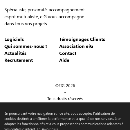
Spécialiste, proximité, accompagnement,
esprit mutualiste, eiG vous accompagne
dans tous vos projets.
Logiciels
Témoignages Clients
Qui sommes-nous ?
Association eiG
Actualités
Contact
Recrutement
Aide
©EIG 2026
-
Tous droits réservés
-
Mentions légales
En poursuivant votre navigation sur ce site, vous acceptez l'utilisation de
-
cookies destinés à améliorer la performance et la qualité de nos services, à en
adapter les fonctionnalités et à vous proposer des communications adaptées à
Maintenance WP :
Make the Grade
vos centres d'intérêt.
En savoir plus