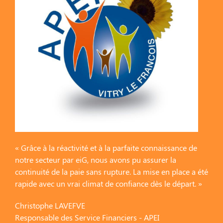
« Grâce à la réactivité et à la parfaite connaissance de
notre secteur par eiG, nous avons pu assurer la
continuité de la paie sans rupture. La mise en place a été
rapide avec un vrai climat de confiance dès le départ. »
Christophe LAVEFVE
Responsable des Service Financiers - APEI