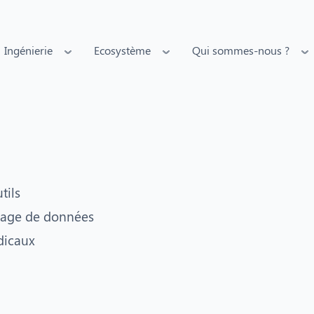
Ingénierie
Ecosystème
Qui sommes-nous ?
tils
odage de données
dicaux