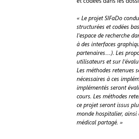
et codées dans les doss
« Le projet SIFaDo condu
structurées et codées ba
l’espace de recherche dan
à des interfaces graphiq
partenaires…). Les propo
utilisateurs et sur l’éva
Les méthodes retenues se
nécessaires à ces implém
implémentés seront évalu
cours. Les méthodes reten
ce projet seront issus p
monde hospitalier, ainsi
médical partagé. »