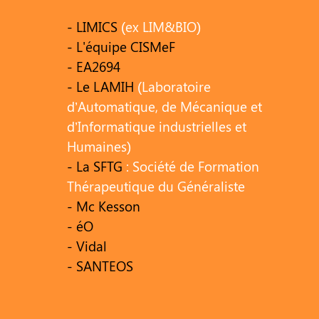
- LIMICS
(ex LIM&BIO)
- L'équipe CISMeF
- EA2694
- Le LAMIH
(Laboratoire
d’Automatique, de Mécanique et
d’Informatique industrielles et
Humaines)
- La SFTG
: Société de Formation
Thérapeutique du Généraliste
- Mc Kesson
- éO
- Vidal
- SANTEOS