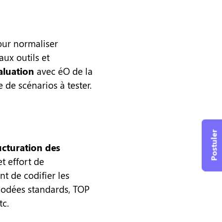
ur normaliser
aux outils et
valuation
avec éO de la
 de scénarios à tester.
Postuler
ructuration des
t effort de
t de codifier les
 codées standards, TOP
tc.